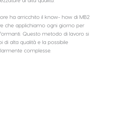
rezzature di alta qualità.
ttore ha arricchito il know- how di MB2
ve che applichiamo ogni giorno per
rformanti. Questo metodo di lavoro si
 di alta qualità e la possibile
colarmente complesse.