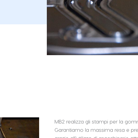
MB2 realizza gli stampi per la gomma
Garantiamo la massima resa e prec