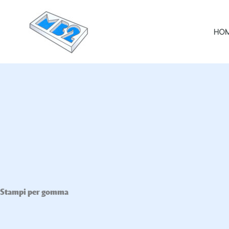
Vai
al
HO
contenuto
Stampi per gomma