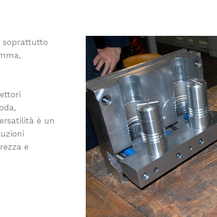
 soprattutto
gomma,
ettori
oda,
rsatilità è un
luzioni
urezza e