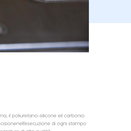
, il poliuretano-silicone eil carbonio.
isionenell’esecuzione di ogni stampo